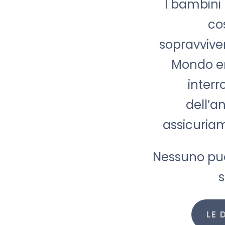
I bambini 
cos
sopravvive
Mondo en
interr
dell’a
assicuriamo
Nessuno può
s
LE 