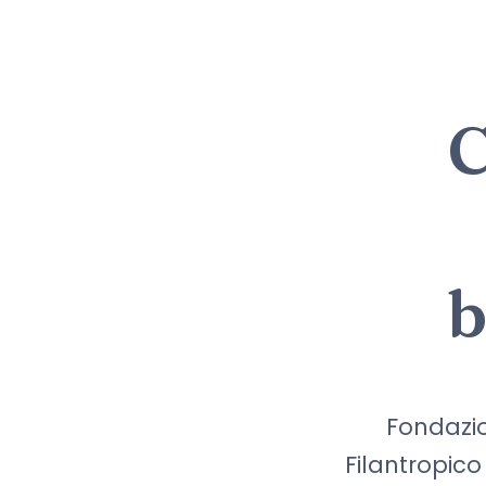
C
b
Fondazio
Filantropic