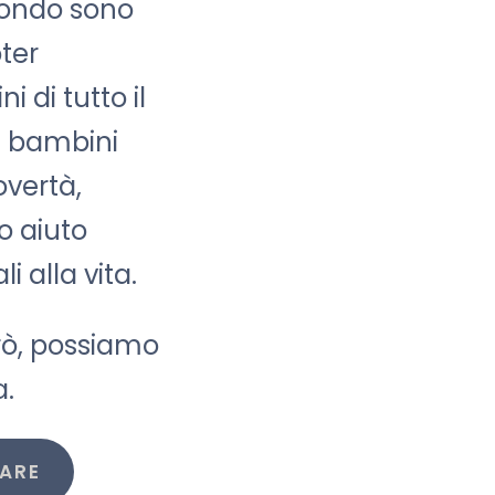
 mondo sono
oter
 di tutto il
ai bambini
overtà,
o aiuto
i alla vita.
rò, possiamo
a.
TARE