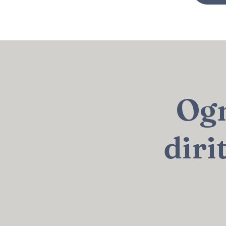
Ogn
diri