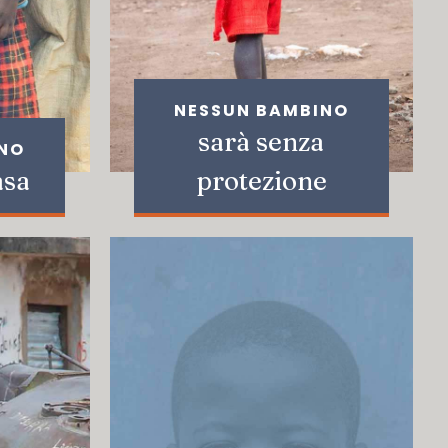
NESSUN BAMBINO
sarà senza
INO
asa
protezione