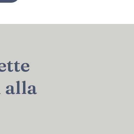
ette
 alla