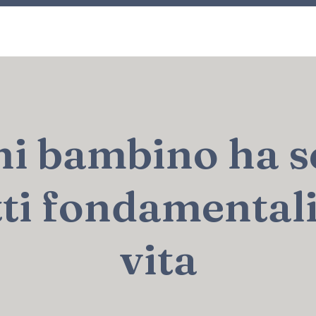
i bambino ha s
tti fondamentali
vita