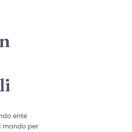
on
li
ondo ente
del mondo per