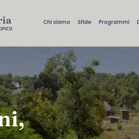
ria
Chi siamo
Sfide
Programmi
ROPICO
ni,