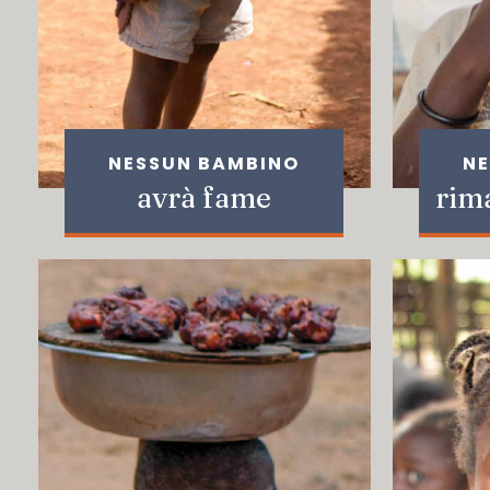
NESSUN BAMBINO
NE
avrà fame
rim