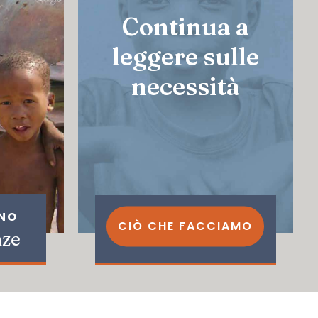
Continua a
leggere sulle
necessità
INO
CIÒ CHE FACCIAMO
nze