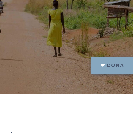
❤
DONA