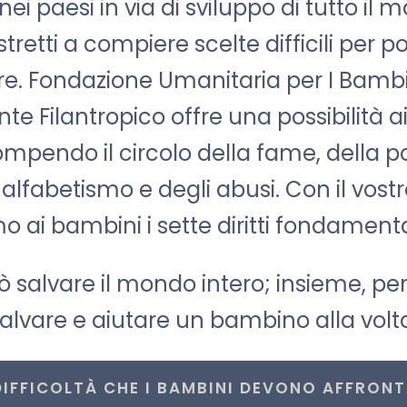
nei paesi in via di sviluppo di tutto il
tretti a compiere scelte difficili per p
re.
Fondazione Umanitaria per I Bambini
te Filantropico
offre una possibilità 
ompendo il circolo della fame, della p
nalfabetismo e degli abusi. Con il vostr
 ai bambini i sette diritti fondamental
 salvare il mondo intero; insieme, pe
alvare e aiutare un bambino alla volt
DIFFICOLTÀ CHE I BAMBINI DEVONO AFFRON