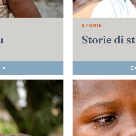
STORIE
u
Storie di 
 »
C