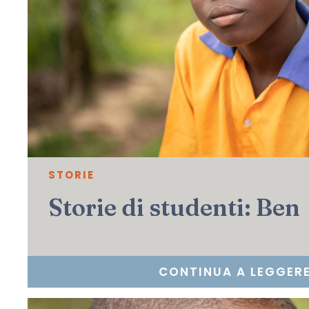
STORIE
Storie di studenti: Ben
CONTINUA A LEGGERE