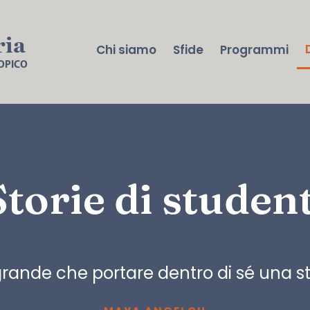
ria
Chi siamo
Sfide
Programmi
ROPICO
Storie di student
grande che portare dentro di sé una s