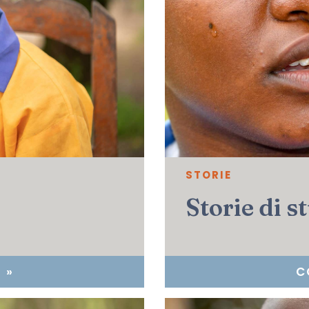
STORIE
Storie di s
 »
C