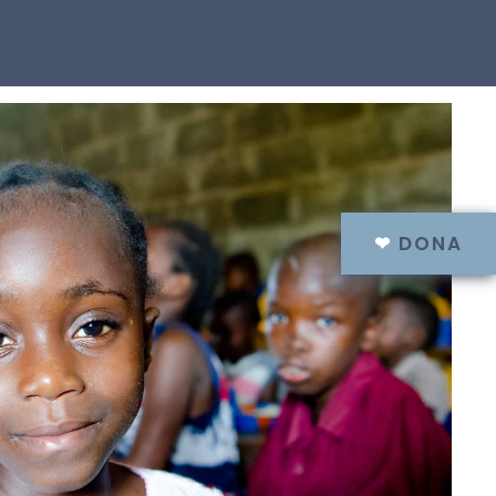
❤
DONA